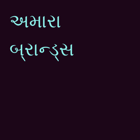
અમારા
બ્રાન્ડ્સ