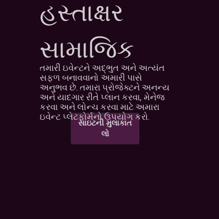
હસ્તાક્ષર
સામાજિક
તમારી ઇવેન્ટને અદ્ભુત અને અત્યંત
સફળ બનાવવાનો અમારી પાસે
અનુભવ છે. તમારા પ્રોજેક્ટને અનન્ય
અને યાદગાર રીતે પ્લાન કરવા, મેનેજ
કરવા અને લોન્ચ કરવા માટે અમારા
ઇવેન્ટ પ્લેટફોર્મનો ઉપયોગ કરો.
સાઇટની મુલાકાત
લો