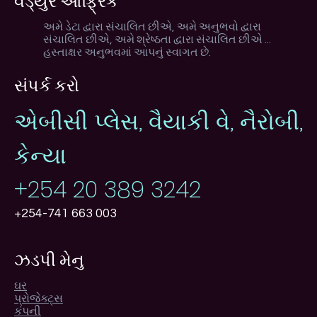
વેંડ્યુર આફ્રિક
અમે ડેટા દ્વારા સંચાલિત છીએ, અમે અનુભવો દ્વારા
સંચાલિત છીએ, અમે શ્રેષ્ઠતા દ્વારા સંચાલિત છીએ ...
હસ્તાક્ષર અનુભવમાં આપનું સ્વાગત છે.
સંપર્ક કરો
એબીસી પ્લેસ, વૈયાકી વે, નૈરોબી,
કેન્યા
+254 20 389 3242
+254-741 663 003
ઝડપી મેનુ
ઘર
પ્રોજેક્ટ્સ
કંપની