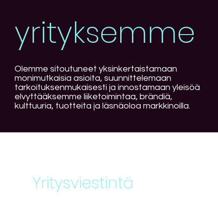
yrityksemme
Olemme sitoutuneet yksinkertaistamaan
monimutkaisia asioita, suunnittelemaan
tarkoituksenmukaisesti ja innostamaan yleisöä
elvyttääksemme liiketoimintaa, brändiä,
kulttuuria, tuotteita ja läsnäoloa markkinoilla.
Yritysviestintä
Yritysviestintä auttaa