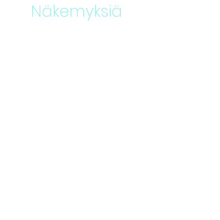
Näkemyksiä
Tietojen syvällinen ymmärtäminen,
sen peittokuvat ja markkinoiden
vuorovaikutukset, joita data
ilmaisee luovina oivalluksina,
pystymme tarjoamaan
asiakkaillemme ainutlaatuisia
näkökulmia, jotka vaikuttavat
päätöksentekoprosessiin ja
optimoivat brändin suorituskykyä.