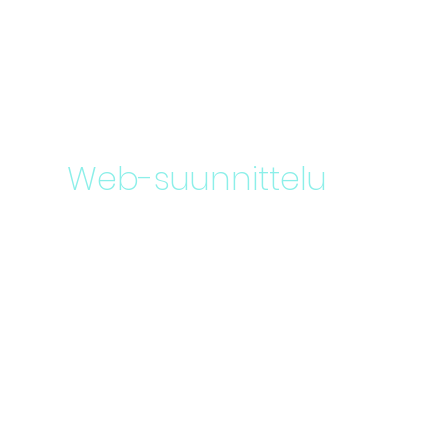
Web-suunnittelu
Vahva ymmärryksemme
ydinbrändäystekniikoista
mahdollistaa olennaisen
palvelutoimituksen, joka piristää
ihmisiä suhteeseen brändien
kanssa elvyttääkseen ja
kohottaakseen yrityksiä.