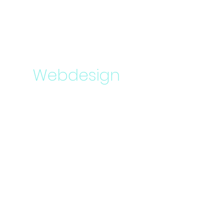
Webdesign
Vores stærke forståelse af
kernebrandingteknikker muliggør
essentiel servicelevering, der
puster folk til et forhold til brands
for at revitalisere og løfte
virksomheder.