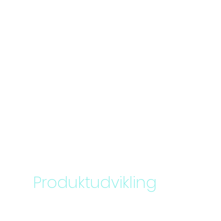
Produktudvikling
Vi har en gennemprøvet,