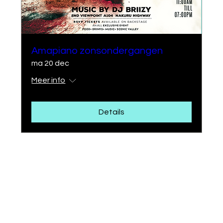
Amapiano zonsondergangen
ma 20 dec
Meer info
Details